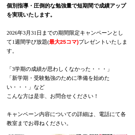
実績
個別指導・圧倒的な勉強量で短期間で成績アップ
一覧
を実現いたします。
教室
検索
2026年3月31日までの期間限定キャンペーンとし
て1週間学び放題(
最大25コマ)
プレゼントいたしま
入塾
す。
の流
れ
「3学期の成績が思わしくなかった・・・」
まん
「新学期・受験勉強のために準備を始めた
てん
い・・・」など
スト
こんな方は是非、お問合せください！
ーリ
ー
キャンペーン内容についての詳細は、電話にて各
よく
教室までお尋ねください。
ある
質問