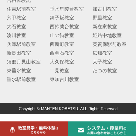
合格体験記
住吉駅前教室
垂水星陵台教室
加古川教室
六甲教室
舞子坂教室
野里教室
大石教室
西鈴蘭台教室
新在家教室
湊川教室
山の街教室
姫路中地教室
兵庫駅前教室
西新町教室
英賀保駅前教室
新長田教室
西明石教室
広畑教室
須磨月見山教室
大久保教室
太子教室
東垂水教室
二見教室
たつの教室
垂水駅前教室
東加古川教室
Copyright © MANTEN KOBETSU. ALL Rights Reserved