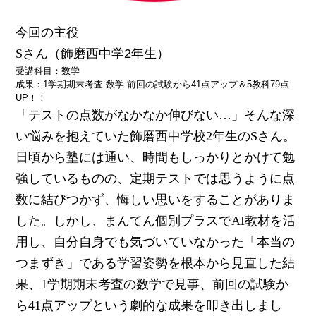
今回の主役
Sさん
（飾磨西中学2年生）
受講科目：数学
成果：1学期期末考査 数学 前回の試験から
41点アップ＆5教科79点
UP！！
「テストの点数がなかなか伸びない…」そんな深
い悩みを抱えていた飾磨西中学校2年生のSさん。
日頃から塾には通い、時間もしっかりとかけて勉
強しているものの、定期テストでは思うように点
数に結びつかず、悔しい思いをすることがありま
した。しかし、まんてん個別プラスでAI教材を活
用し、自分自身でも気づいていなかった「本当の
つまずき」である学習姿勢を根本から見直した結
果、1学期期末考査の数学で見事、前回の試験か
ら41点アップという劇的な成果を叩き出しまし