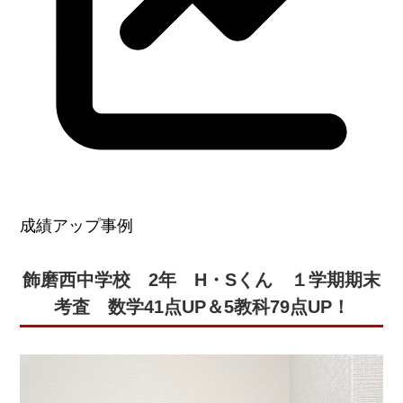
実績
一覧
教室
検索
入塾
の流
れ
まん
成績アップ事例
てん
スト
飾磨西中学校 2年 H・Sくん １学期期末
ーリ
考査 数学41点UP＆5教科79点UP！
ー
よく
ある
質問