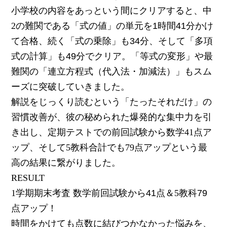
小学校の内容をあっという間にクリアすると、中
2の難関である「式の値」の単元を
1時間41分
かけ
て合格、続く「式の乗除」も
34分
、そして「多項
式の計算」も
49分
でクリア。「等式の変形」や最
難関の「連立方程式（代入法・加減法）」もスム
ーズに突破していきました。
解説をじっくり読むという「たったそれだけ」の
習慣改善が、彼の秘められた爆発的な集中力を引
き出し、定期テストでの前回試験から数学41点ア
ップ、そして5教科合計でも79点アップという最
高の結果に繋がりました。
RESULT
1学期期末考査 数学
前回試験から
41
点＆5教科
79
点アップ！
時間をかけても点数に結びつかなかった悩みを、