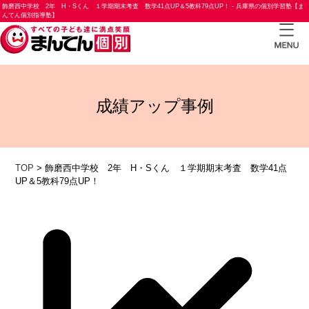
飾磨西中学校 2年 H・Sくん １学期期末考査 数学41点UP＆5教科79点UP！ - 兵庫県の個別学習塾【ま
んてん個別指導塾】
TOP
成績アップ事例
小学
生コ
ース
中学
TOP
>
飾磨西中学校 2年 H・Sくん １学期期末考査 数学41点
UP＆5教科79点UP！
生コ
ース
高校
生コ
ース
合格