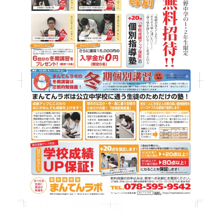
実績
一覧
教室
検索
入塾
の流
れ
まん
てん
スト
ーリ
ー
よく
ある
質問