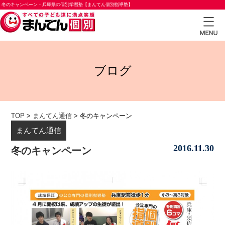
冬のキャンペーン - 兵庫県の個別学習塾【まんてん個別指導塾】
TOP
ブログ
小学
生コ
ース
TOP
>
まんてん通信
>
冬のキャンペーン
中学
まんてん通信
生コ
2016.11.30
ース
冬のキャンペーン
高校
生コ
ース
合格