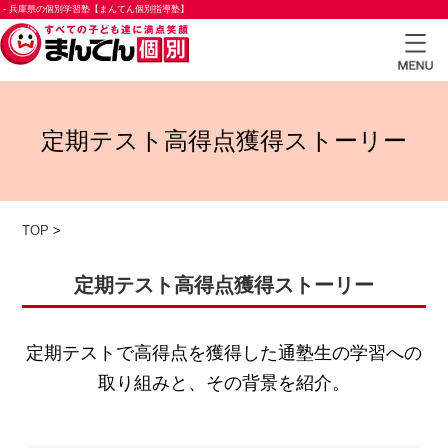
- 兵庫県の個別学習塾【まんてん個別指導塾】
TOP
定期テスト高得点獲得ストーリー
小学
生コ
ース
TOP
>
中学
生コ
定期テスト高得点獲得ストーリー
ース
高校
定期テストで高得点を獲得した通塾生の学習への
生コ
取り組みと、その背景を紹介。
ース
合格