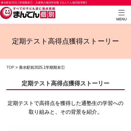
垂水駅前2025.1学期期末① - 兵庫県の個別学習塾【まんてん個別指導塾】
TOP
定期テスト高得点獲得ストーリー
小学
生コ
ース
TOP
>
垂水駅前2025.1学期期末①
中学
生コ
定期テスト高得点獲得ストーリー
ース
高校
定期テストで高得点を獲得した通塾生の学習への
生コ
取り組みと、その背景を紹介。
ース
合格