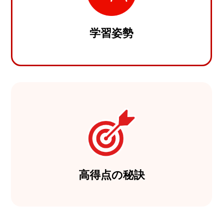
学習姿勢
高得点の秘訣