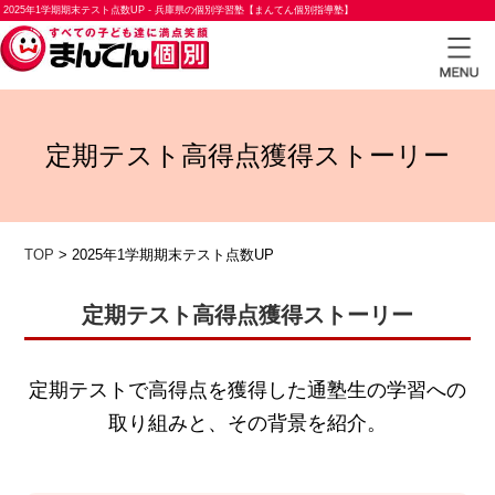
2025年1学期期末テスト点数UP - 兵庫県の個別学習塾【まんてん個別指導塾】
TOP
定期テスト高得点獲得ストーリー
小学
生コ
ース
TOP
>
2025年1学期期末テスト点数UP
中学
生コ
定期テスト高得点獲得ストーリー
ース
高校
定期テストで高得点を獲得した通塾生の学習への
生コ
取り組みと、その背景を紹介。
ース
合格