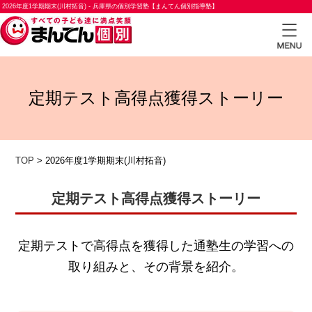
2026年度1学期期末(川村拓音) - 兵庫県の個別学習塾【まんてん個別指導塾】
TOP
定期テスト高得点獲得ストーリー
小学
生コ
ース
TOP
>
2026年度1学期期末(川村拓音)
中学
生コ
定期テスト高得点獲得ストーリー
ース
高校
定期テストで高得点を獲得した通塾生の学習への
生コ
取り組みと、その背景を紹介。
ース
合格