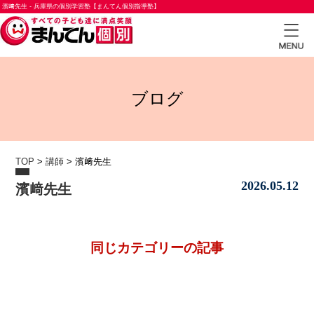
濱﨑先生 - 兵庫県の個別学習塾【まんてん個別指導塾】
TOP
ブログ
小学
生コ
ース
TOP
>
講師
>
濱﨑先生
中学
2026.05.12
濱﨑先生
生コ
ース
高校
同じカテゴリーの記事
生コ
ース
合格