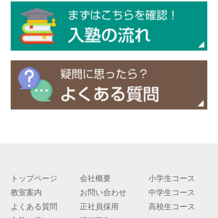
実績
一覧
教室
検索
入塾
の流
れ
まん
てん
スト
ーリ
ー
トップページ
会社概要
小学生コース
よく
教室案内
お問い合わせ
中学生コース
ある
よくある質問
正社員採用
高校生コース
質問