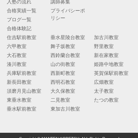
入塾の流れ
講師募集
合格実績一覧
プライバシーポ
お問
リシー
合せ
ブログ一覧
合格体験記
講師
住吉駅前教室
垂水星陵台教室
加古川教室
募集
六甲教室
舞子坂教室
野里教室
大石教室
西鈴蘭台教室
新在家教室
湊川教室
山の街教室
姫路中地教室
兵庫駅前教室
西新町教室
英賀保駅前教室
新長田教室
西明石教室
広畑教室
須磨月見山教室
大久保教室
太子教室
東垂水教室
二見教室
たつの教室
垂水駅前教室
東加古川教室