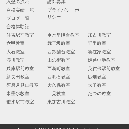
入塾の流れ
講師募集
合格実績一覧
プライバシーポ
お問
リシー
合せ
ブログ一覧
合格体験記
講師
住吉駅前教室
垂水星陵台教室
加古川教室
募集
六甲教室
舞子坂教室
野里教室
大石教室
西鈴蘭台教室
新在家教室
湊川教室
山の街教室
姫路中地教室
兵庫駅前教室
西新町教室
英賀保駅前教室
新長田教室
西明石教室
広畑教室
須磨月見山教室
大久保教室
太子教室
東垂水教室
二見教室
たつの教室
垂水駅前教室
東加古川教室