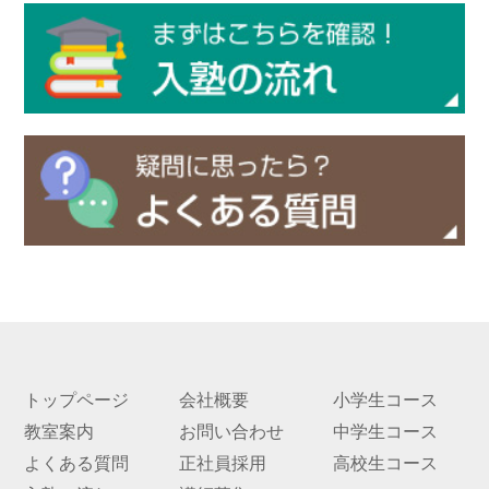
実績
一覧
教室
検索
入塾
の流
れ
まん
てん
スト
ーリ
ー
トップページ
会社概要
小学生コース
よく
教室案内
お問い合わせ
中学生コース
ある
よくある質問
正社員採用
高校生コース
質問