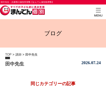
田中先生 - 兵庫県の個別学習塾【まんてん個別指導塾】
TOP
ブログ
小学
生コ
ース
TOP
>
講師
>
田中先生
中学
2026.07.24
田中先生
生コ
ース
高校
同じカテゴリーの記事
生コ
ース
合格