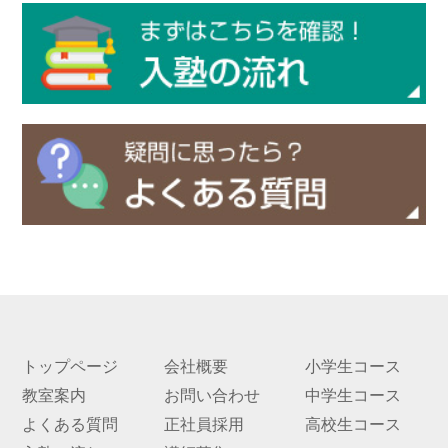
実績
一覧
教室
検索
入塾
の流
れ
まん
てん
スト
ーリ
ー
トップページ
会社概要
小学生コース
よく
教室案内
お問い合わせ
中学生コース
ある
よくある質問
正社員採用
高校生コース
質問