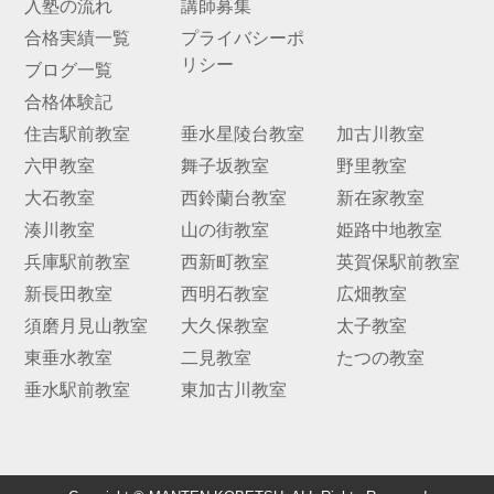
入塾の流れ
講師募集
合格実績一覧
プライバシーポ
お問
リシー
合せ
ブログ一覧
合格体験記
講師
住吉駅前教室
垂水星陵台教室
加古川教室
募集
六甲教室
舞子坂教室
野里教室
大石教室
西鈴蘭台教室
新在家教室
湊川教室
山の街教室
姫路中地教室
兵庫駅前教室
西新町教室
英賀保駅前教室
新長田教室
西明石教室
広畑教室
須磨月見山教室
大久保教室
太子教室
東垂水教室
二見教室
たつの教室
垂水駅前教室
東加古川教室