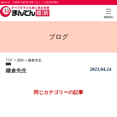
鎌倉先生 - 兵庫県の個別学習塾【まんてん個別指導塾】
TOP
ブログ
小学
生コ
ース
TOP
>
講師
>
鎌倉先生
中学
2023.04.24
鎌倉先生
生コ
ース
高校
同じカテゴリーの記事
生コ
ース
合格