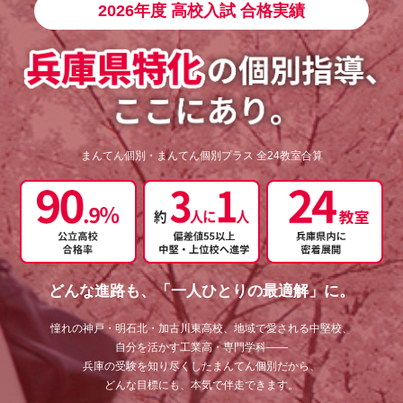
2026年度 高校入試 合格実績
まんてん個別・まんてん個別プラス 全24教室合算
どんな進路も、「一人ひとりの最適解」に。
憧れの神戸・明石北・加古川東高校、地域で愛される中堅校、
自分を活かす工業高・専門学科——
兵庫の受験を知り尽くしたまんてん個別だから、
どんな目標にも、本気で伴走できます。