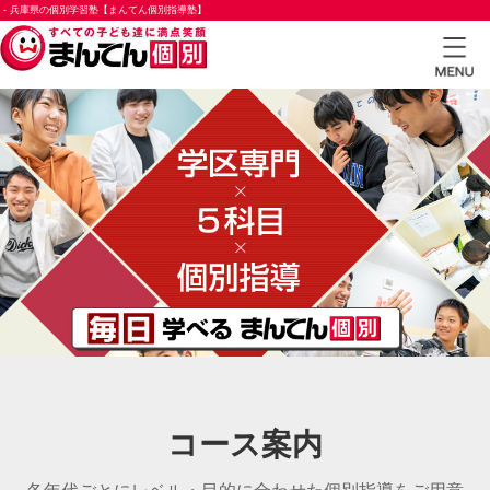
- 兵庫県の個別学習塾【まんてん個別指導塾】
TOP
小学
生コ
ース
中学
生コ
ース
高校
生コ
ース
コース案内
合格