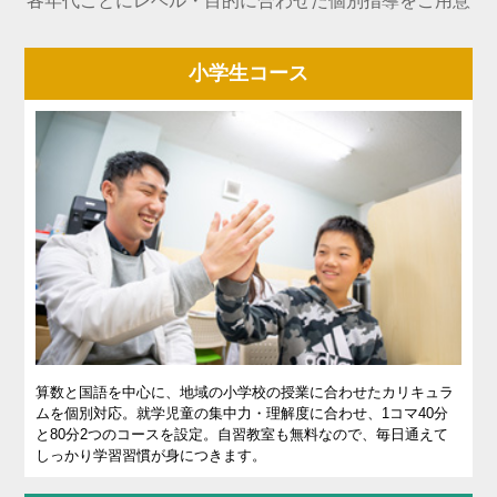
各年代ごとにレベル・目的に合わせた個別指導をご用意
実績
一覧
小学生コース
教室
検索
入塾
の流
れ
まん
てん
スト
ーリ
ー
算数と国語を中心に、地域の小学校の授業に合わせたカリキュラ
ムを個別対応。就学児童の集中力・理解度に合わせ、1コマ40分
よく
と80分2つのコースを設定。自習教室も無料なので、毎日通えて
しっかり学習習慣が身につきます。
ある
質問