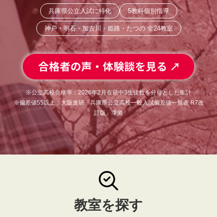
兵庫県公立入試に特化
5教科個別指導
神戸・明石・加古川・姫路・たつの 全24教室
※公立高校合格率：2026年2月在籍中3生徒数を分母とした集計
※偏差値55以上：大阪進研「兵庫県公立高校一般入試偏差値一覧表 R7改
訂版」準拠
教室を探す