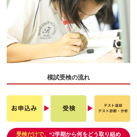
お問
合せ
講師
募集
模試受検の流れ
受検だけで、
“2学期から何をどう取り組め