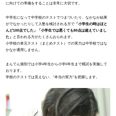
実績
に向けての準備をすることは非常に大切です。
一覧
中学生になって中学校のテストでつまづいたり、なかなか結果
教室
がでなかったりして入塾を検討される方で
「小学生の時はほと
検索
んど100点でした」「小学生では悪くても80点は超えていまし
た」
と言われる方がたくさんおられます。
入塾
小学校の単元テスト（まとめテスト）での実力は中学校ではな
の流
かなか通用しません。
れ
まん
まんてん個別では小学4年生から小学6年生まで模試を実施して
てん
おります。
スト
学校のテストでは見えない、“本当の実力”を把握します。
ーリ
ー
よく
ある
質問