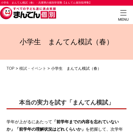
小学生 まんてん模試（春） - 兵庫県の個別学習塾【まんてん個別指導塾】
TOP
小学生 まんてん模試（春）
小学
生コ
ース
TOP
>
模試・イベント
>
小学生 まんてん模試（春）
中学
生コ
ース
高校
本当の実力を試す「まんてん模試」
生コ
ース
学年が上がるにあたって
「前学年までの内容を忘れていない
合格
か」「前学年の理解状況はどれくらいか」
を把握して、次学年