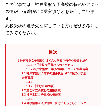
実績
この記事では、神戸常盤女子高校の特色やアクセ
一覧
ス情報、偏差値や進学実績などを紹介していま
す。
教室
検索
高校受験の進学先を探している方はぜひ参考にし
てみてください。
入塾
の流
れ
目次
まん
1
神戸常盤女子高校とはどんな学校？特色や校風を紹介
てん
1.0.1
神戸常盤女子高校へのアクセス
1.0.2
神戸常盤女子高校の学科・コース/授業内容
スト
1.1
神戸常盤女子高校の進路状況（昨年度の大学別
ーリ
合格実績）
ー
1.1.1
1.1.2
【主な進学大学】
1.2
主な私立高校との進路比較
よく
1.3
神戸常盤女子高校の偏差値
ある
1.3.1
1.4
高校情報＆入試情報一覧はこちらからチェック
質問