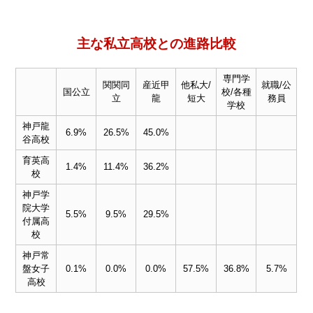
主な私立高校との進路比較
専門学
関関同
産近甲
他私大/
就職/公
国公立
校/各種
立
龍
短大
務員
学校
神戸龍
6.9%
26.5%
45.0%
谷高校
育英高
1.4%
11.4%
36.2%
校
神戸学
院大学
5.5%
9.5%
29.5%
付属高
校
神戸常
盤女子
0.1%
0.0%
0.0%
57.5%
36.8%
5.7%
高校