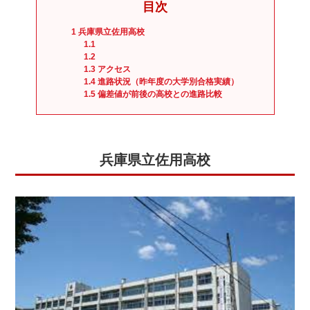
目次
実績
一覧
1
兵庫県立佐用高校
1.1
教室
1.2
1.3
アクセス
検索
1.4
進路状況（昨年度の大学別合格実績）
1.5
偏差値が前後の高校との進路比較
入塾
の流
れ
兵庫県立佐用高校
まん
てん
スト
ーリ
ー
よく
ある
質問