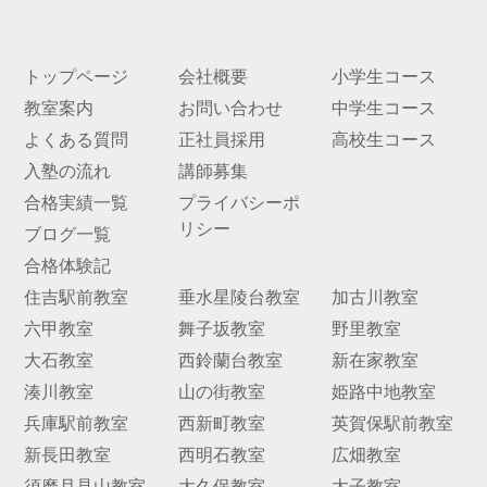
トップページ
会社概要
小学生コース
教室案内
お問い合わせ
中学生コース
よくある質問
正社員採用
高校生コース
入塾の流れ
講師募集
合格実績一覧
プライバシーポ
リシー
ブログ一覧
合格体験記
住吉駅前教室
垂水星陵台教室
加古川教室
六甲教室
舞子坂教室
野里教室
大石教室
西鈴蘭台教室
新在家教室
湊川教室
山の街教室
姫路中地教室
兵庫駅前教室
西新町教室
英賀保駅前教室
新長田教室
西明石教室
広畑教室
須磨月見山教室
大久保教室
太子教室