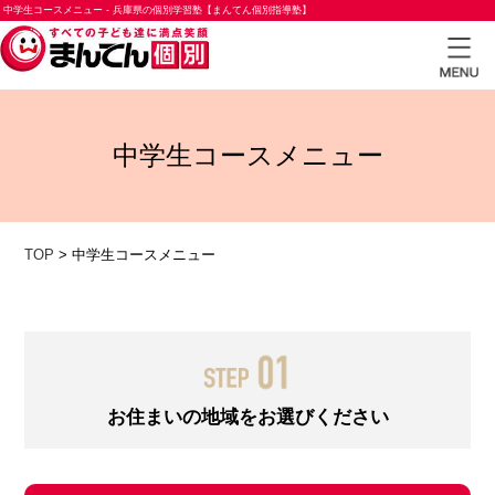
中学生コースメニュー - 兵庫県の個別学習塾【まんてん個別指導塾】
TOP
中学生コースメニュー
小学
生コ
ース
TOP
>
中学生コースメニュー
中学
生コ
ース
高校
生コ
お住まいの地域をお選びください
ース
合格