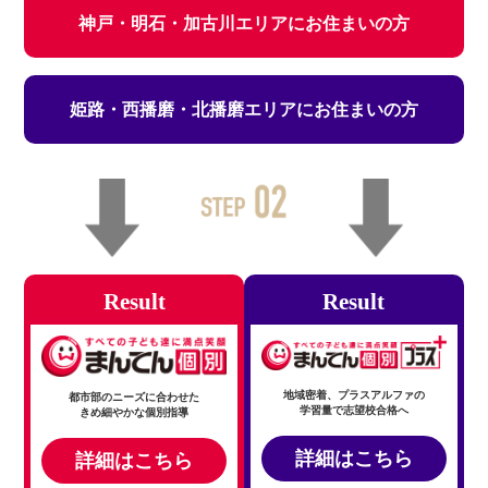
実績
神戸・明石・加古川エリアにお住まいの方
一覧
教室
姫路・西播磨・北播磨エリアにお住まいの方
検索
入塾
の流
れ
まん
てん
Result
Result
スト
ーリ
ー
地域密着、プラスアルファの
都市部のニーズに合わせた
学習量で志望校合格へ
きめ細やかな個別指導
よく
ある
詳細はこちら
詳細はこちら
質問