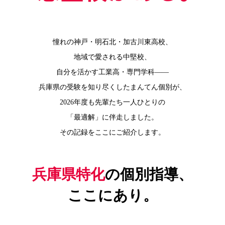
実績
一覧
教室
憧れの神戸・明石北・加古川東高校、
検索
地域で愛される中堅校、
自分を活かす工業高・専門学科——
入塾
兵庫県の受験を知り尽くしたまんてん個別が、
の流
れ
2026年度も先輩たち一人ひとりの
「最適解」に伴走しました。
まん
その記録をここにご紹介します。
てん
スト
ーリ
兵庫県特化
の個別指導、
ー
ここにあり。
よく
ある
質問