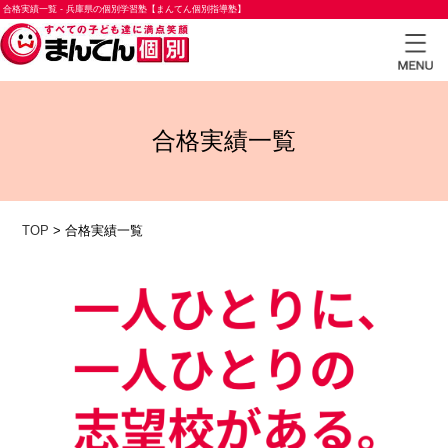
合格実績一覧 - 兵庫県の個別学習塾【まんてん個別指導塾】
TOP
合格実績一覧
小学
生コ
ース
TOP
>
合格実績一覧
中学
生コ
ース
高校
生コ
ース
合格