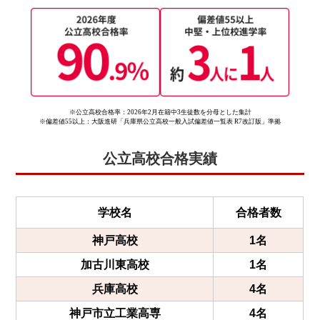
お問
合せ
講師
募集
※公立高校合格率：2026年2月在籍中3生徒数を分母とした集計
※偏差値55以上：大阪進研「兵庫県公立高校一般入試偏差値一覧表 R7改訂版」準拠
公立高校合格実績
学校名
合格者数
神戸高校
1名
加古川東高校
1名
兵庫高校
4名
神戸市立工業高専
4名