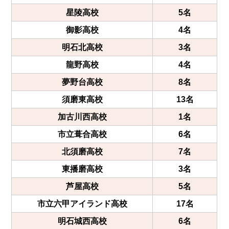
星陵高校
5名
御影高校
4名
明石北高校
3名
龍野高校
4名
夢野台高校
8名
須磨東高校
13名
加古川西高校
1名
市立葺合高校
6名
北須磨高校
7名
東播磨高校
3名
芦屋高校
5名
市立六甲アイランド高校
17名
明石城西高校
6名