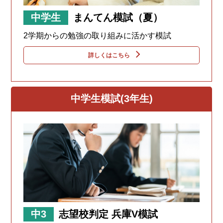
中学生
まんてん模試（夏）
2学期からの勉強の取り組みに活かす模試
詳しくはこちら
中学生模試(3年生)
中3
志望校判定 兵庫V模試