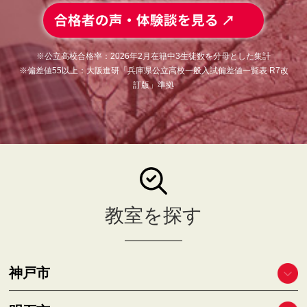
※公立高校合格率：2026年2月在籍中3生徒数を分母とした集計
※偏差値55以上：大阪進研「兵庫県公立高校一般入試偏差値一覧表 R7改
訂版」準拠
教室を探す
神戸市