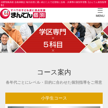
須磨翔風高校 合格体験記 毎日自習に通い続け二人で志望校に合格 - 兵庫県の個別学習塾【まんてん個別指導
塾】
TOP
小学
生コ
ース
中学
生コ
コース案内
ース
高校
各年代ごとにレベル・目的に合わせた個別指導をご用意
生コ
ース
小学生コース
合格