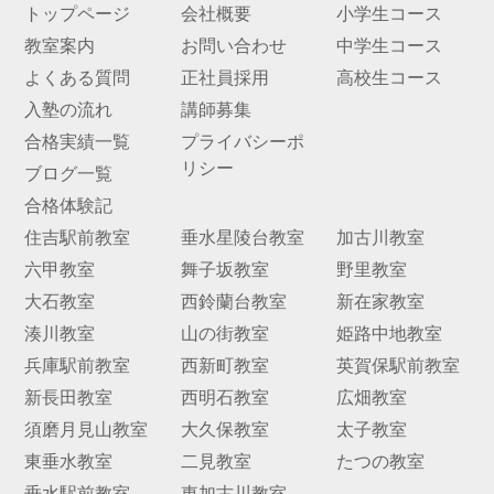
トップページ
会社概要
小学生コース
教室案内
お問い合わせ
中学生コース
よくある質問
正社員採用
高校生コース
入塾の流れ
講師募集
合格実績一覧
プライバシーポ
リシー
ブログ一覧
合格体験記
住吉駅前教室
垂水星陵台教室
加古川教室
六甲教室
舞子坂教室
野里教室
大石教室
西鈴蘭台教室
新在家教室
湊川教室
山の街教室
姫路中地教室
兵庫駅前教室
西新町教室
英賀保駅前教室
新長田教室
西明石教室
広畑教室
須磨月見山教室
大久保教室
太子教室
東垂水教室
二見教室
たつの教室
垂水駅前教室
東加古川教室