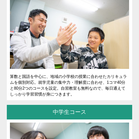
実績
一覧
教室
検索
入塾
の流
れ
まん
算数と国語を中心に、地域の小学校の授業に合わせたカリキュラ
ムを個別対応。就学児童の集中力・理解度に合わせ、1コマ40分
てん
と80分2つのコースを設定。自習教室も無料なので、毎日通えて
スト
しっかり学習習慣が身につきます。
ーリ
ー
中学生コース
よく
ある
質問