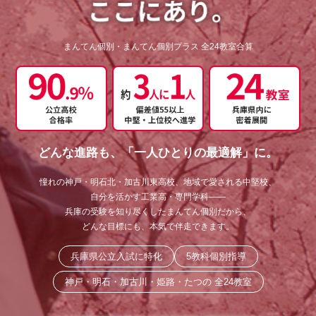
まんてん個別・まんてん個別プラス 全24教室合算
どんな進路も、「一人ひとりの最適解」に。
憧れの神戸・明石北・加古川東高校、地域で愛される中堅校、
自分を活かす工業高・専門学科——
兵庫の受験を知り尽くしたまんてん個別だから、
どんな目標にも、本気で伴走できます。
兵庫県公立入試に特化
5教科個別指導
神戸・明石・加古川・姫路・たつの 全24教室