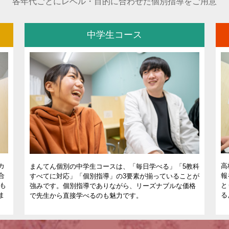
各年代ごとにレベル・目的に合わせた個別指導をご用意
中学生コース
カ
高
まんてん個別の中学生コースは、「毎日学べる」「5教科
合
報
すべてに対応」「個別指導」の3要素が揃っていることが
室も
と
強みです。個別指導でありながら、リーズナブルな価格
ま
る
で先生から直接学べるのも魅力です。