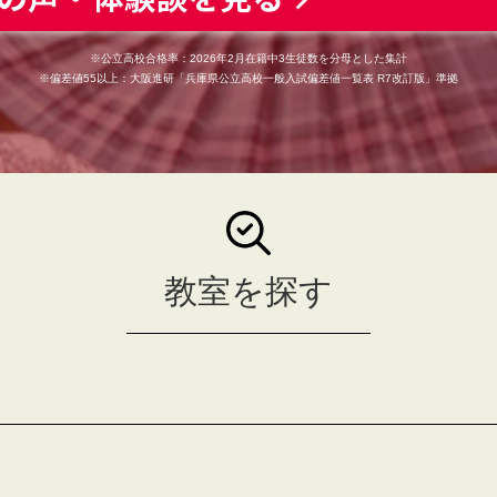
※公立高校合格率：2026年2月在籍中3生徒数を分母とした集計
※偏差値55以上：大阪進研「兵庫県公立高校一般入試偏差値一覧表 R7改訂版」準拠
教室を探す