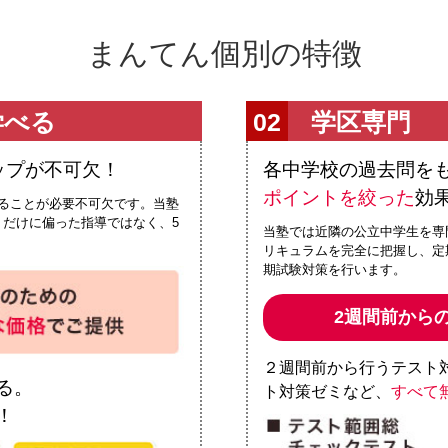
まんてん個別の特徴
学べる
学区専門
ップが不可欠！
各中学校の過去問を
ポイントを絞った
効
ることが必要不可欠です。当塾
だけに偏った指導ではなく、5
当塾では近隣の公立中学生を専
リキュラムを完全に把握し、定
期試験対策を行います。
2週間前から
２週間前から行うテスト
る。
ト対策ゼミなど、
すべて
！