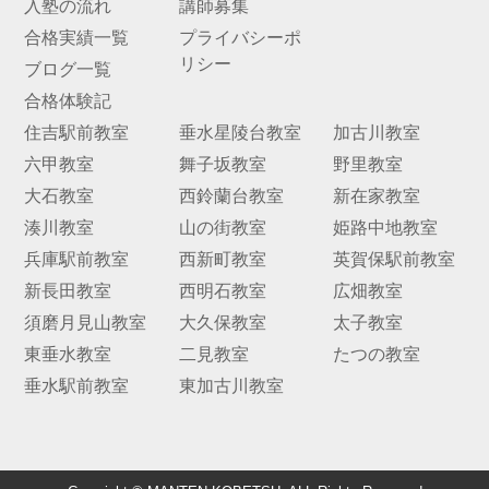
入塾の流れ
講師募集
合格実績一覧
プライバシーポ
お問
リシー
合せ
ブログ一覧
合格体験記
講師
住吉駅前教室
垂水星陵台教室
加古川教室
募集
六甲教室
舞子坂教室
野里教室
大石教室
西鈴蘭台教室
新在家教室
湊川教室
山の街教室
姫路中地教室
兵庫駅前教室
西新町教室
英賀保駅前教室
新長田教室
西明石教室
広畑教室
須磨月見山教室
大久保教室
太子教室
東垂水教室
二見教室
たつの教室
垂水駅前教室
東加古川教室