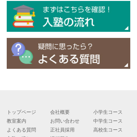
実績
一覧
教室
検索
入塾
の流
れ
まん
てん
スト
ーリ
ー
トップページ
会社概要
小学生コース
よく
教室案内
お問い合わせ
中学生コース
ある
よくある質問
正社員採用
高校生コース
質問