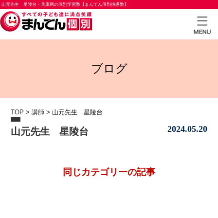
山元先生 星陵台 - 兵庫県の個別学習塾【まんてん個別指導塾】
TOP
ブログ
小学
生コ
ース
TOP
>
講師
>
山元先生 星陵台
中学
2024.05.20
山元先生 星陵台
生コ
ース
高校
同じカテゴリーの記事
生コ
ース
合格