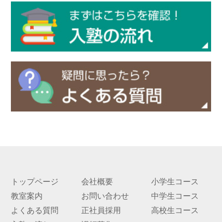
実績
一覧
教室
検索
入塾
の流
れ
まん
てん
スト
ーリ
ー
トップページ
会社概要
小学生コース
よく
教室案内
お問い合わせ
中学生コース
ある
よくある質問
正社員採用
高校生コース
質問