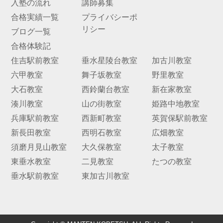
入塾の流れ
講師募集
合格実績一覧
プライバシーポ
お問
リシー
合せ
ブログ一覧
合格体験記
講師
住吉駅前教室
垂水星陵台教室
加古川教室
募集
六甲教室
舞子坂教室
野里教室
大石教室
西鈴蘭台教室
新在家教室
湊川教室
山の街教室
姫路中地教室
兵庫駅前教室
西新町教室
英賀保駅前教室
新長田教室
西明石教室
広畑教室
須磨月見山教室
大久保教室
太子教室
東垂水教室
二見教室
たつの教室
垂水駅前教室
東加古川教室