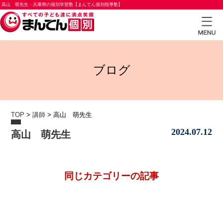
高山 萌先生 - 兵庫県の個別学習塾【まんてん個別指導塾】
TOP
ブログ
小学
生コ
ース
TOP
>
講師
>
高山 萌先生
中学
2024.07.12
高山 萌先生
生コ
ース
高校
同じカテゴリーの記事
生コ
ース
合格