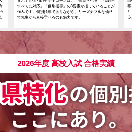
カ
高
まんてん個別の中学生コースは、「毎日学べる」「5教科
合
報
すべてに対応」「個別指導」の3要素が揃っていることが
室も
と
強みです。個別指導でありながら、リーズナブルな価格
ま
る
で先生から直接学べるのも魅力です。
2026年度 高校入試 合格実績