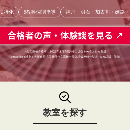
に特化
5教科個別指導
神戸・明石・加古川・姫路・た
※公立高校合格率：2026年2月在籍中3生徒数を分母とした集計
※偏差値55以上：大阪進研「兵庫県公立高校一般入試偏差値一覧表 R7改訂版」準拠
教室を探す