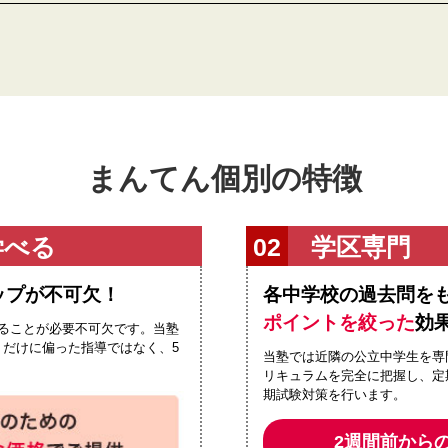
まんてん個別の特徴
学べる
学区専門
ップが不可欠！
各中学校の過去問を
ポイントを絞った
効
ることが必要不可欠です。当塾
だけに偏った指導ではなく、5
当塾では近隣の公立中学生を専
リキュラムを完全に把握し、定
期試験対策を行います。
2週間前から